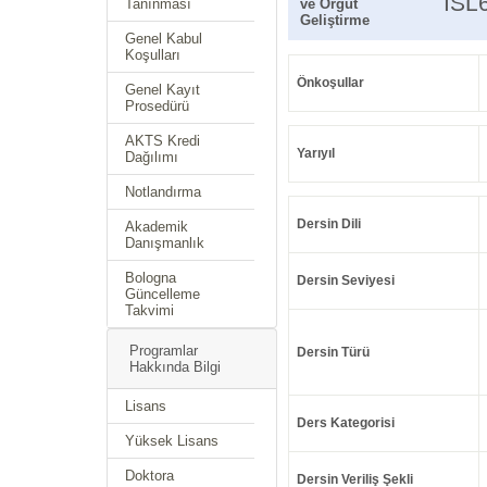
ISL
Tanınması
ve Örgüt
Geliştirme
Genel Kabul
Koşulları
Önkoşullar
Genel Kayıt
Prosedürü
AKTS Kredi
Yarıyıl
Dağılımı
Notlandırma
Dersin Dili
Akademik
Danışmanlık
Bologna
Dersin Seviyesi
Güncelleme
Takvimi
Programlar
Dersin Türü
Hakkında Bilgi
Lisans
Ders Kategorisi
Yüksek Lisans
Doktora
Dersin Veriliş Şekli