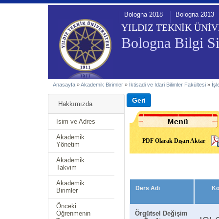
Bologna 2018
Bologna 2013
YILDIZ TEKNİK ÜNİV
Bologna Bilgi Si
Anasayfa
»
Akademik Birimler
»
İktisadi ve İdari Bilimler Fakültesi
»
İş
Hakkımızda
İsim ve Adres
Akademik
PDF Olarak Dışarı Aktar
Yönetim
Akademik
Takvim
Akademik
Ders Adı
K
Birimler
Önceki
Öğrenmenin
Örgütsel Değişim