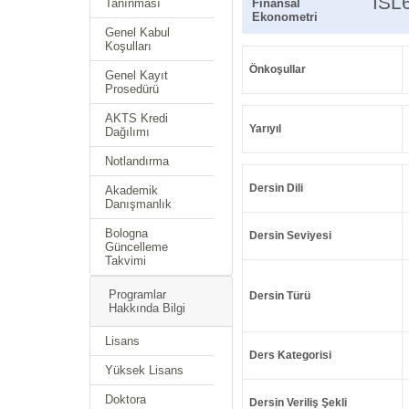
ISL
Tanınması
Finansal
Ekonometri
Genel Kabul
Koşulları
Önkoşullar
Genel Kayıt
Prosedürü
AKTS Kredi
Yarıyıl
Dağılımı
Notlandırma
Dersin Dili
Akademik
Danışmanlık
Bologna
Dersin Seviyesi
Güncelleme
Takvimi
Programlar
Dersin Türü
Hakkında Bilgi
Lisans
Ders Kategorisi
Yüksek Lisans
Doktora
Dersin Veriliş Şekli