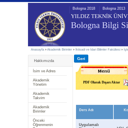
Bologna 2018
Bologna 2013
YILDIZ TEKNİK ÜNİV
Bologna Bilgi Si
Anasayfa
»
Akademik Birimler
»
İktisadi ve İdari Bilimler Fakültesi
»
İş
Hakkımızda
İsim ve Adres
Akademik
PDF Olarak Dışarı Aktar
Yönetim
Akademik
Takvim
Akademik
Ders Adı
K
Birimler
Önceki
Öğrenmenin
Uygulamalı