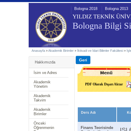
Bologna 2018
Bologna 2013
YILDIZ TEKNİK ÜNİV
Bologna Bilgi Si
Anasayfa
»
Akademik Birimler
»
İktisadi ve İdari Bilimler Fakültesi
»
İş
Hakkımızda
İsim ve Adres
Akademik
PDF Olarak Dışarı Aktar
Yönetim
Akademik
Takvim
Akademik
Ders Adı
K
Birimler
Önceki
Öğrenmenin
Finans Teorisinde
ISL