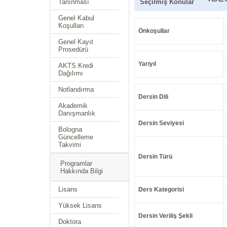
Tanınması
Seçilmiş Konular
Genel Kabul
Koşulları
Önkoşullar
Genel Kayıt
Prosedürü
Yarıyıl
AKTS Kredi
Dağılımı
Notlandırma
Dersin Dili
Akademik
Danışmanlık
Dersin Seviyesi
Bologna
Güncelleme
Takvimi
Dersin Türü
Programlar
Hakkında Bilgi
Lisans
Ders Kategorisi
Yüksek Lisans
Dersin Veriliş Şekli
Doktora