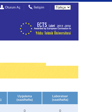
Oturum Aç
İletişim
Uygulama
Laboratuar
a)
(saat/hafta)
(saat/hafta)
0
0