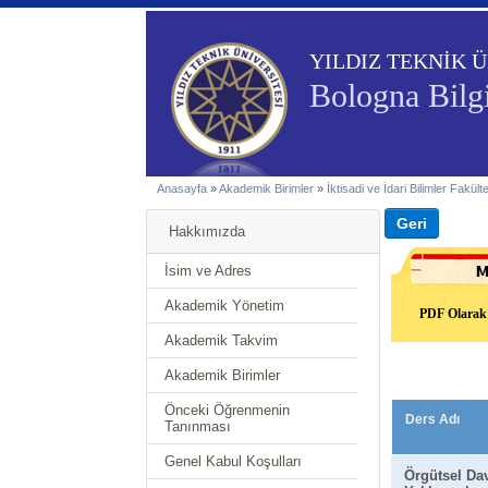
YILDIZ TEKNİK Ü
Bologna Bilgi
Anasayfa
»
Akademik Birimler
»
İktisadi ve İdari Bilimler Fakült
Hakkımızda
İsim ve Adres
Akademik Yönetim
PDF Olarak 
Akademik Takvim
Akademik Birimler
Önceki Öğrenmenin
Ders Adı
Tanınması
Genel Kabul Koşulları
Örgütsel Da