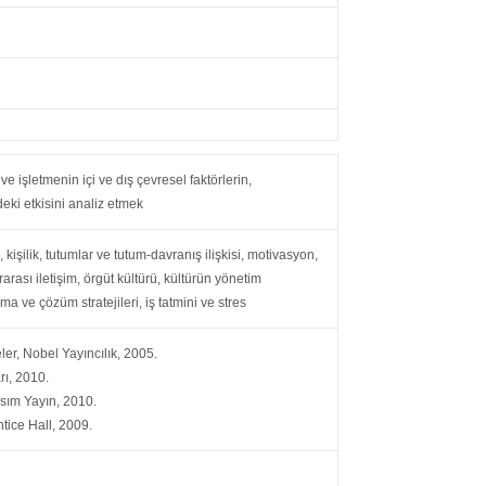
 işletmenin içi ve dış çevresel faktörlerin,
deki etkisini analiz etmek
, kişilik, tutumlar ve tutum-davranış ilişkisi, motivasyon,
rarası iletişim, örgüt kültürü, kültürün yönetim
ma ve çözüm stratejileri, iş tatmini ve stres
er, Nobel Yayıncılık, 2005.
rı, 2010.
asım Yayın, 2010.
tice Hall, 2009.