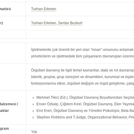
natörü
Turhan Erkmen
r)
Turhan Erkmen
,
Serdar Bozkurt
İşletmelerde çok önemli bir yeri olan “insan” unsurunu anlamak ve
yöneticilerin ve işletmedeki tüm çalışanların davranışları üzerin
Örgütsel davranış ile ilgili temel kavramlar, statü ve rol davranışı
liderlik, gruplar, grup süreçleri ve dinamikleri, kurumsal ve kişile
fonksiyonlarına etkisi, örgütsel değişim ve örgüt geliştirme, çatış
Mehmet Tikici (Ed.), Örgütsel Davranış Boyutlarından Seçmel
Malzemesi /
Enver Özkalp, Çiğdem Kırel, Örgütsel Davranış, Ekin Yayınla
aklar
Erol Eren, Örgütsel Davranış ve Yönetim Psikolojisi, Beta B
Stephen Robbins and T.Judge, Organizational Behavior, Prin
ogram
Yok