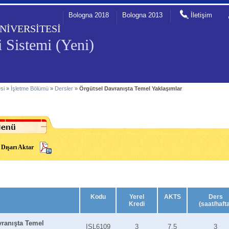
Bologna 2018
Bologna 2013
İletişim
NİVERSİTESİ
 Sistemi (Yeni)
esi
»
İşletme Bölümü
»
Dersler
»
Örgütsel Davranışta Temel Yaklaşımlar
Dışarı Aktar
Kodu
Yerel
AKTS
Ders
Kredi
(saat/haft
vranışta Temel
ISL6109
3
7.5
3