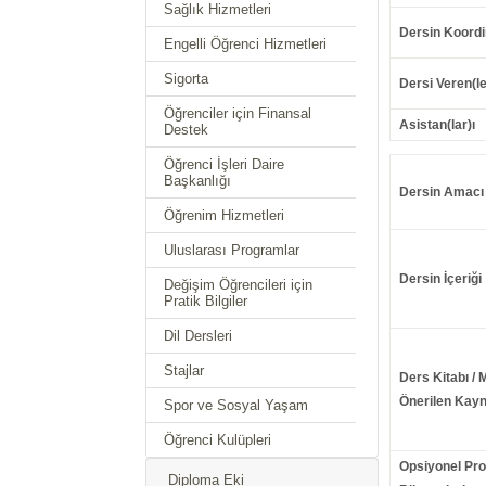
Sağlık Hizmetleri
Dersin Koordi
Engelli Öğrenci Hizmetleri
Sigorta
Dersi Veren(le
Öğrenciler için Finansal
Asistan(lar)ı
Destek
Öğrenci İşleri Daire
Başkanlığı
Dersin Amacı
Öğrenim Hizmetleri
Uluslarası Programlar
Dersin İçeriği
Değişim Öğrencileri için
Pratik Bilgiler
Dil Dersleri
Stajlar
Ders Kitabı / 
Önerilen Kayn
Spor ve Sosyal Yaşam
Öğrenci Kulüpleri
Opsiyonel Pr
Diploma Eki