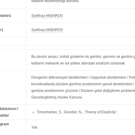
Makine Mühendisliği Bölümü
natörü
Surkhay AKBAROV
r)
Surkhay AKBAROV
Bu dersin amacı, indisli gösterim ile gerilim, gerinim ve gerilim-g
katıların mekanik ve ısıl yükler altındaki analizini anlamak.
Dengenin diferansiyel denklemleri / Uygunluk denklemleri / Po
koordinatlarda düzlem gerilme probleminin genel denklemleri / T
gerilme probleminin çözümü / Düzlem şekil değiştirme probleml
Genelleştirilmiş Hooke Kanunu
Malzemesi /
Timoshenko, S., Goodier, N., ‘Theory of Elasticity’
aklar
ogram
Yok