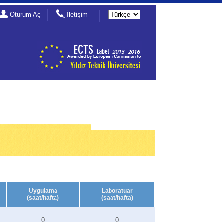
Oturum Aç
İletişim
Uygulama
Laboratuar
(saat/hafta)
(saat/hafta)
0
0