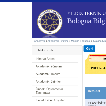
YILDIZ TEKNİK Ü
Bologna Bilgi
Anasayfa
»
Akademik Birimler
»
Makine Fakültesi
»
Makine Müh
Hakkımızda
İsim ve Adres
Akademik Yönetim
PDF Olarak 
Akademik Takvim
Akademik Birimler
Önceki Öğrenmenin
Ders Adı
Tanınması
Genel Kabul Koşulları
ELASTİSİTE