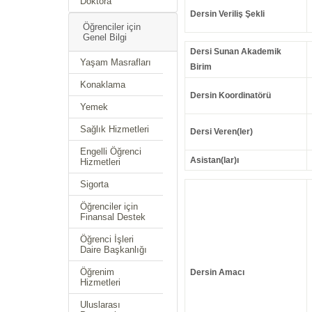
Doktora
Dersin Veriliş Şekli
Öğrenciler için
Genel Bilgi
Dersi Sunan Akademik
Yaşam Masrafları
Birim
Konaklama
Dersin Koordinatörü
Yemek
Sağlık Hizmetleri
Dersi Veren(ler)
Engelli Öğrenci
Asistan(lar)ı
Hizmetleri
Sigorta
Öğrenciler için
Finansal Destek
Öğrenci İşleri
Daire Başkanlığı
Öğrenim
Dersin Amacı
Hizmetleri
Uluslarası