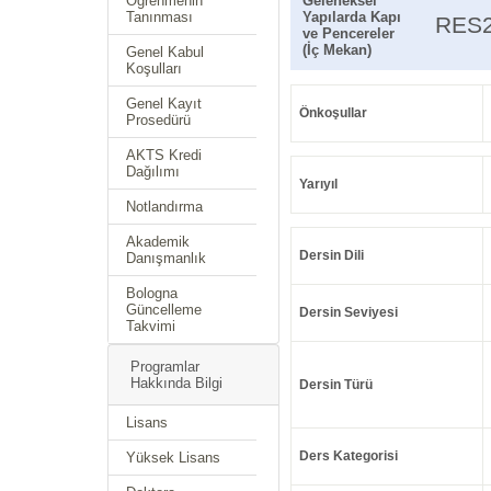
Öğrenmenin
Geleneksel
Tanınması
Yapılarda Kapı
RES
ve Pencereler
(İç Mekan)
Genel Kabul
Koşulları
Genel Kayıt
Önkoşullar
Prosedürü
AKTS Kredi
Dağılımı
Yarıyıl
Notlandırma
Akademik
Dersin Dili
Danışmanlık
Bologna
Güncelleme
Dersin Seviyesi
Takvimi
Programlar
Hakkında Bilgi
Dersin Türü
Lisans
Ders Kategorisi
Yüksek Lisans