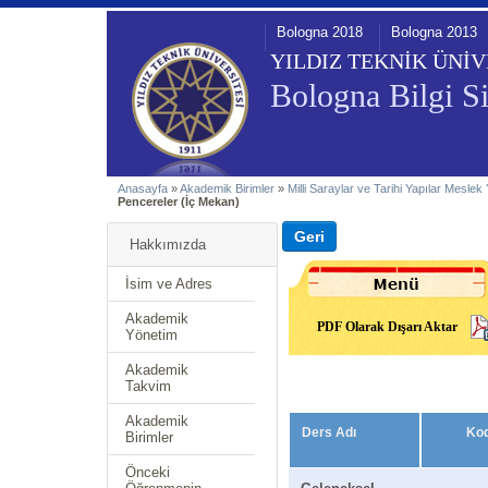
Bologna 2018
Bologna 2013
YILDIZ TEKNİK ÜNİV
Bologna Bilgi Si
Anasayfa
»
Akademik Birimler
»
Milli Saraylar ve Tarihi Yapılar Mesle
Pencereler (İç Mekan)
Hakkımızda
İsim ve Adres
Akademik
PDF Olarak Dışarı Aktar
Yönetim
Akademik
Takvim
Akademik
Ders Adı
Ko
Birimler
Önceki