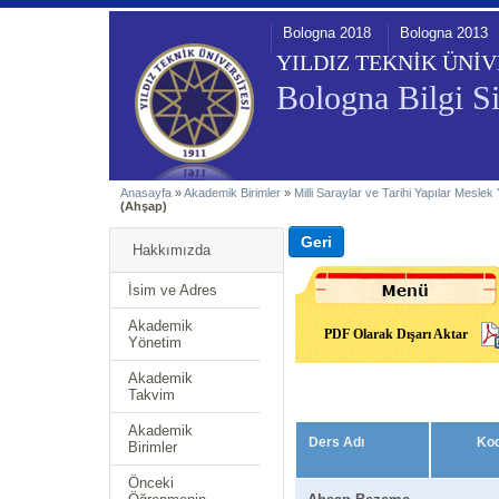
Bologna 2018
Bologna 2013
YILDIZ TEKNİK ÜNİV
Bologna Bilgi Si
Anasayfa
»
Akademik Birimler
»
Milli Saraylar ve Tarihi Yapılar Mesle
(Ahşap)
Hakkımızda
İsim ve Adres
Akademik
PDF Olarak Dışarı Aktar
Yönetim
Akademik
Takvim
Akademik
Ders Adı
Ko
Birimler
Önceki