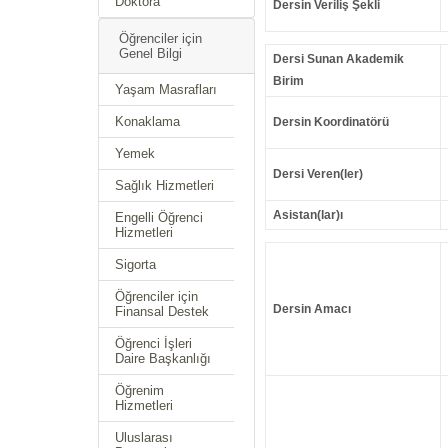
Doktora
Dersin Veriliş Şekli
Öğrenciler için
Genel Bilgi
Dersi Sunan Akademik
Birim
Yaşam Masrafları
Konaklama
Dersin Koordinatörü
Yemek
Dersi Veren(ler)
Sağlık Hizmetleri
Asistan(lar)ı
Engelli Öğrenci
Hizmetleri
Sigorta
Öğrenciler için
Dersin Amacı
Finansal Destek
Öğrenci İşleri
Daire Başkanlığı
Öğrenim
Hizmetleri
Uluslarası