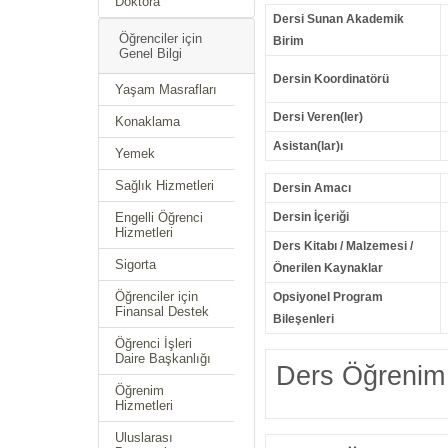
Doktora
Dersi Sunan Akademik
Öğrenciler için
Birim
Genel Bilgi
Dersin Koordinatörü
Yaşam Masrafları
Dersi Veren(ler)
Konaklama
Asistan(lar)ı
Yemek
Sağlık Hizmetleri
Dersin Amacı
Engelli Öğrenci
Dersin İçeriği
Hizmetleri
Ders Kitabı / Malzemesi /
Sigorta
Önerilen Kaynaklar
Öğrenciler için
Opsiyonel Program
Finansal Destek
Bileşenleri
Öğrenci İşleri
Daire Başkanlığı
Ders Öğrenim 
Öğrenim
Hizmetleri
Uluslarası