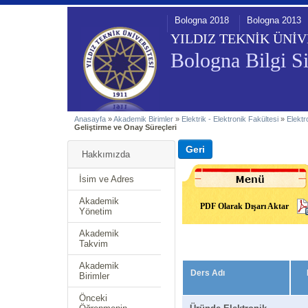
Bologna 2018
Bologna 2013
YILDIZ TEKNİK ÜNİV
Bologna Bilgi Si
Anasayfa
»
Akademik Birimler
»
Elektrik - Elektronik Fakültesi
»
Elektr
Geliştirme ve Onay Süreçleri
Hakkımızda
İsim ve Adres
Akademik
PDF Olarak Dışarı Aktar
Yönetim
Akademik
Takvim
Akademik
Ders Adı
Birimler
Önceki