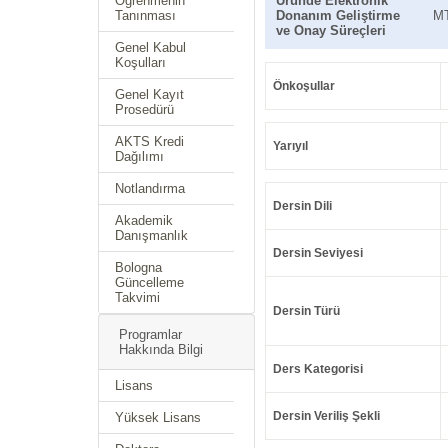
Öğrenmenin
Üründe Elektronik
Tanınması
Donanım Geliştirme
M
ve Onay Süreçleri
Genel Kabul
Koşulları
Önkoşullar
Genel Kayıt
Prosedürü
AKTS Kredi
Yarıyıl
Dağılımı
Notlandırma
Dersin Dili
Akademik
Danışmanlık
Dersin Seviyesi
Bologna
Güncelleme
Takvimi
Dersin Türü
Programlar
Hakkında Bilgi
Ders Kategorisi
Lisans
Dersin Veriliş Şekli
Yüksek Lisans