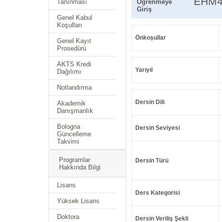
EHM4
Tanınması
Öğrenmeye
Giriş
Genel Kabul
Koşulları
Önkoşullar
Genel Kayıt
Prosedürü
AKTS Kredi
Yarıyıl
Dağılımı
Notlandırma
Dersin Dili
Akademik
Danışmanlık
Bologna
Dersin Seviyesi
Güncelleme
Takvimi
Programlar
Dersin Türü
Hakkında Bilgi
Lisans
Ders Kategorisi
Yüksek Lisans
Doktora
Dersin Veriliş Şekli