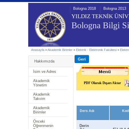
Bologna 2018
Bologna 2013
YILDIZ TEKNİK ÜNİV
Bologna Bilgi Si
Anasayfa
»
Akademik Birimler
»
Elektrik - Elektronik Fakültesi
»
Elektr
Hakkımızda
İsim ve Adres
Akademik
PDF Olarak Dışarı Aktar
Yönetim
Akademik
Takvim
Akademik
Ders Adı
Kod
Birimler
Önceki
Öğrenmenin
Derin