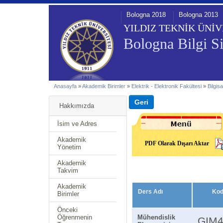
Bologna 2018
Bologna 2013
YILDIZ TEKNİK ÜNİV
Bologna Bilgi Si
Anasayfa
»
Akademik Birimler
»
Elektrik - Elektronik Fakültesi
»
Bilgis
Hakkımızda
İsim ve Adres
Akademik
PDF Olarak Dışarı Aktar
Yönetim
Akademik
Takvim
Akademik
Ders Adı
Ko
Birimler
Önceki
Öğrenmenin
Mühendislik
GIM4