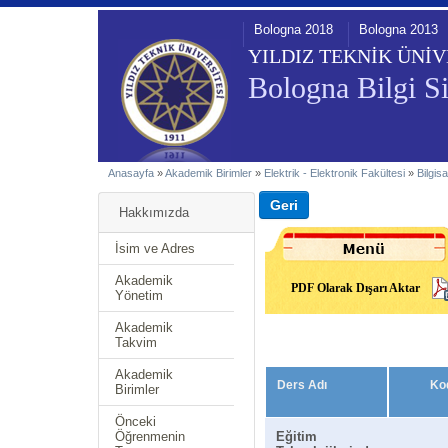
Bologna 2018
Bologna 2013
YILDIZ TEKNİK ÜNİV
Bologna Bilgi Si
Anasayfa
»
Akademik Birimler
»
Elektrik - Elektronik Fakültesi
»
Bilgis
Hakkımızda
İsim ve Adres
Akademik
PDF Olarak Dışarı Aktar
Yönetim
Akademik
Takvim
Akademik
Ders Adı
Ko
Birimler
Önceki
Öğrenmenin
Eğitim