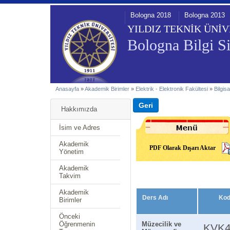
Bologna 2018
Bologna 2013
YILDIZ TEKNİK ÜNİV
Bologna Bilgi Si
Anasayfa
»
Akademik Birimler
»
Elektrik - Elektronik Fakültesi
»
Bilgis
Hakkımızda
İsim ve Adres
Akademik
PDF Olarak Dışarı Aktar
Yönetim
Akademik
Takvim
Akademik
Ders Adı
Ko
Birimler
Önceki
Öğrenmenin
Müzecilik ve
KVK4