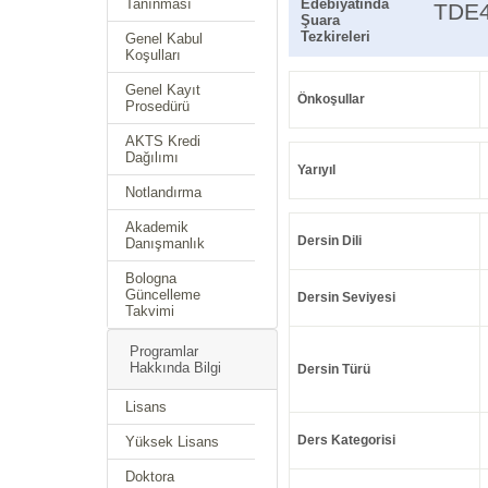
Tanınması
Edebiyatında
TDE
Şuara
Tezkireleri
Genel Kabul
Koşulları
Genel Kayıt
Önkoşullar
Prosedürü
AKTS Kredi
Dağılımı
Yarıyıl
Notlandırma
Akademik
Dersin Dili
Danışmanlık
Bologna
Güncelleme
Dersin Seviyesi
Takvimi
Programlar
Hakkında Bilgi
Dersin Türü
Lisans
Ders Kategorisi
Yüksek Lisans
Doktora