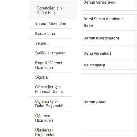
Dersin Veriliş Şekli
Öğrenciler için
Genel Bilgi
Dersi Sunan Akademik
Yaşam Masrafları
Birim
Konaklama
Dersin Koordinatörü
Yemek
Sağlık Hizmetleri
Dersi Veren(ler)
Engelli Öğrenci
Asistan(lar)ı
Hizmetleri
Sigorta
Öğrenciler için
Finansal Destek
Öğrenci İşleri
Dersin Amacı
Daire Başkanlığı
Öğrenim
Hizmetleri
Uluslarası
Programlar