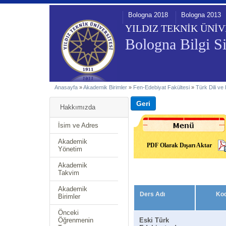
Bologna 2018
Bologna 2013
YILDIZ TEKNİK ÜNİV
Bologna Bilgi Si
Anasayfa
»
Akademik Birimler
»
Fen-Edebiyat Fakültesi
»
Türk Dili ve
Hakkımızda
İsim ve Adres
Akademik
PDF Olarak Dışarı Aktar
Yönetim
Akademik
Takvim
Akademik
Ders Adı
Ko
Birimler
Önceki
Öğrenmenin
Eski Türk