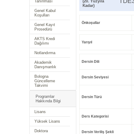
TDE
Tanınması
(20. Yüzyıla
Kadar)
Genel Kabul
Koşulları
Önkoşullar
Genel Kayıt
Prosedürü
AKTS Kredi
Yarıyıl
Dağılımı
Notlandırma
Dersin Dili
Akademik
Danışmanlık
Bologna
Dersin Seviyesi
Güncelleme
Takvimi
Programlar
Dersin Türü
Hakkında Bilgi
Lisans
Ders Kategorisi
Yüksek Lisans
Doktora
Dersin Veriliş Şekli