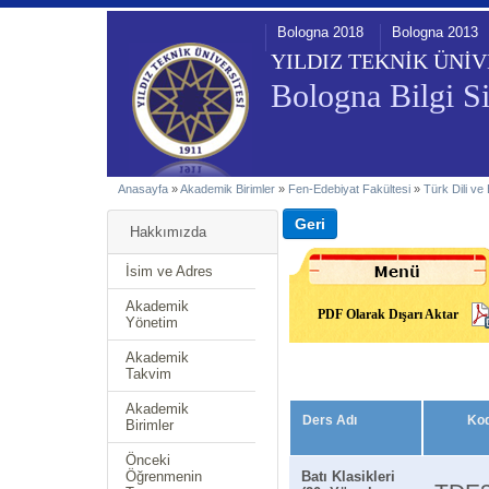
Bologna 2018
Bologna 2013
YILDIZ TEKNİK ÜNİV
Bologna Bilgi Si
Anasayfa
»
Akademik Birimler
»
Fen-Edebiyat Fakültesi
»
Türk Dili ve
Hakkımızda
İsim ve Adres
Akademik
PDF Olarak Dışarı Aktar
Yönetim
Akademik
Takvim
Akademik
Ders Adı
Ko
Birimler
Önceki
Öğrenmenin
Batı Klasikleri