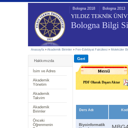
Bologna 2018
Bologna 2013
YILDIZ TEKNİK ÜNİV
Bologna Bilgi Si
Anasayfa
»
Akademik Birimler
»
Fen-Edebiyat Fakültesi
»
Moleküler Bi
Hakkımızda
İsim ve Adres
Akademik
PDF Olarak Dışarı Aktar
Yönetim
Akademik
Takvim
Akademik
Ders Adı
Kod
Birimler
Önceki
Öğrenmenin
Biyoinformatik
MBG4