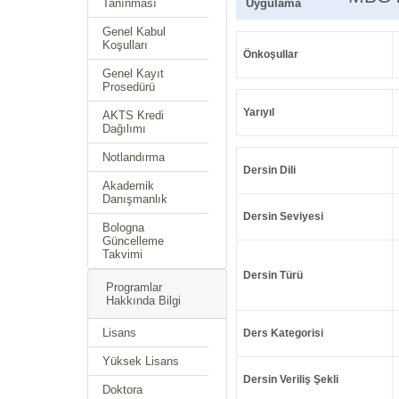
Tanınması
Uygulama
Genel Kabul
Koşulları
Önkoşullar
Genel Kayıt
Prosedürü
Yarıyıl
AKTS Kredi
Dağılımı
Notlandırma
Dersin Dili
Akademik
Danışmanlık
Dersin Seviyesi
Bologna
Güncelleme
Takvimi
Dersin Türü
Programlar
Hakkında Bilgi
Lisans
Ders Kategorisi
Yüksek Lisans
Dersin Veriliş Şekli
Doktora