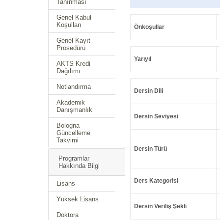
Tanınması
Genel Kabul
Koşulları
Önkoşullar
Genel Kayıt
Prosedürü
Yarıyıl
AKTS Kredi
Dağılımı
Notlandırma
Dersin Dili
Akademik
Danışmanlık
Dersin Seviyesi
Bologna
Güncelleme
Takvimi
Dersin Türü
Programlar
Hakkında Bilgi
Ders Kategorisi
Lisans
Yüksek Lisans
Dersin Veriliş Şekli
Doktora