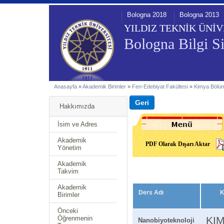
Bologna 2018
Bologna 2013
YILDIZ TEKNİK ÜNİV
Bologna Bilgi Si
Anasayfa
»
Akademik Birimler
»
Fen-Edebiyat Fakültesi
»
Kimya Bölü
Hakkımızda
İsim ve Adres
Akademik
PDF Olarak Dışarı Aktar
Yönetim
Akademik
Takvim
Akademik
Ders Adı
K
Birimler
Önceki
Öğrenmenin
KI
Nanobiyoteknoloji