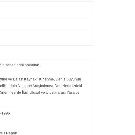
inin sebeplerini anlamak
intine ve Balast Kaynaklı Kirlenme, Deniz Suyunun
Özelliklerinin Numune Araştırılması, Denizlerimizdeki
lenmesi ile İlgili Ulusal ve Uluslararası Yasa ve
TÜ-1996
atus Report