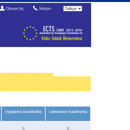
Oturum Aç
İletişim
Uygulama (saat/hafta)
Laboratuar (saat/hafta)
0
0