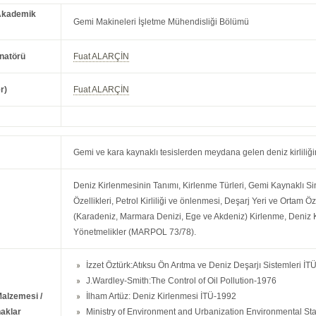
Akademik
Gemi Makineleri İşletme Mühendisliği Bölümü
natörü
Fuat ALARÇİN
r)
Fuat ALARÇİN
Gemi ve kara kaynaklı tesislerden meydana gelen deniz kirliliğ
Deniz Kirlenmesinin Tanımı, Kirlenme Türleri, Gemi Kaynaklı S
Özellikleri, Petrol Kirliliği ve önlenmesi, Deşarj Yeri ve Ortam 
(Karadeniz, Marmara Denizi, Ege ve Akdeniz) Kirlenme, Deniz Kir
Yönetmelikler (MARPOL 73/78).
İzzet Öztürk:Atıksu Ön Arıtma ve Deniz Deşarjı Sistemleri İ
J.Wardley-Smith:The Control of Oil Pollution-1976
Malzemesi /
İlham Artüz: Deniz Kirlenmesi İTÜ-1992
aklar
Ministry of Environment and Urbanization Environmental St