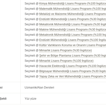
Seçmeli @
Kimya Mühendisliği Lisans Programı (%100 İngilizc
Seçmeli @
Matematik Mühendisliği Lisans Programı (%100 İngi
Seçmeli @
Metalürji ve Malzeme Mühendisliği Lisans Programı
Seçmeli @
Endüstri Mühendisliği Lisans Programı (%30 İngiliz
Seçmeli @
Mekatronik Mühendisliği Lisans Programı (%30 İngil
Seçmeli @
Makine Mühendisliği Lisans Programı (%30 İngilizc
Seçmeli @
Mekatronik Mühendisliği Lisans Programı (%100 İng
Seçmeli @
Endüstri Mühendisliği Lisans Programı (%100 İngili
Seçmeli @
Kültür Varlıklarını Koruma ve Onarım Lisans Progra
Seçmeli @
Mimarlık Lisans Programı (%30 İngilizce)
Seçmeli @
Şehir ve Bölge Planlama Lisans Programı (%30 İngi
Seçmeli @
Mimarlık Lisans Programı (%100 İngilizce)
Seçmeli @
Havacılık Elektroniği Lisans Programı (%100 İngiliz
Seçmeli @
Bilgisayar Mühendisliği Lisans Programı (%30 İngili
Seçmeli @
Yapay Zeka ve Veri Mühendisliği Lisans Programı (%
si
Uzmanlık/Alan Dersleri
Şekli
Yüz yüze