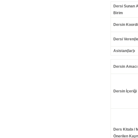
Dersi Sunan 
Birim
Dersin Koordi
Dersi Veren(le
Asistan(lar)ı
Dersin Amacı
Dersin İçeriği
Ders Kitabı / 
Önerilen Kayn