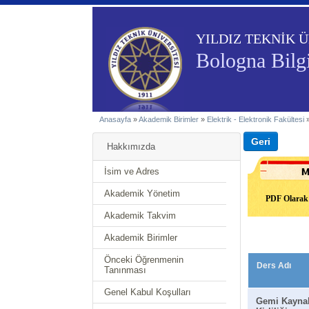
YILDIZ TEKNİK Ü
Bologna Bilgi
Anasayfa
»
Akademik Birimler
»
Elektrik - Elektronik Fakültesi
Hakkımızda
İsim ve Adres
Akademik Yönetim
PDF Olarak 
Akademik Takvim
Akademik Birimler
Önceki Öğrenmenin
Ders Adı
Tanınması
Genel Kabul Koşulları
Gemi Kaynak