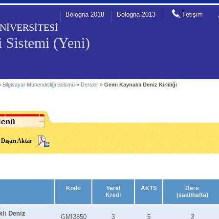
Bologna 2018
Bologna 2013
İletişim
NİVERSİTESİ
 Sistemi (Yeni)
»
Bilgisayar Mühendisliği Bölümü
»
Dersler
»
Gemi Kaynaklı Deniz Kirliliği
Dışarı Aktar
Kodu
Yerel
AKTS
Ders
Kredi
(saat/hafta)
lı Deniz
GMI3850
3
5
3