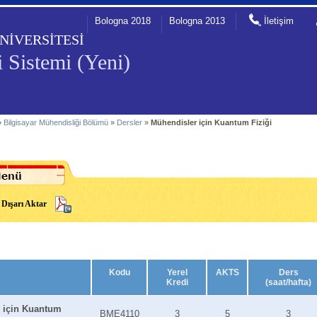
Bologna 2018
Bologna 2013
İletişim
NİVERSİTESİ
 Sistemi (Yeni)
»
Bilgisayar Mühendisliği Bölümü
»
Dersler
»
Mühendisler için Kuantum Fiziği
Dışarı Aktar
Kodu
Yerel
AKTS
Ders
Kredi
(saat/hafta)
 için Kuantum
BME4110
3
5
3