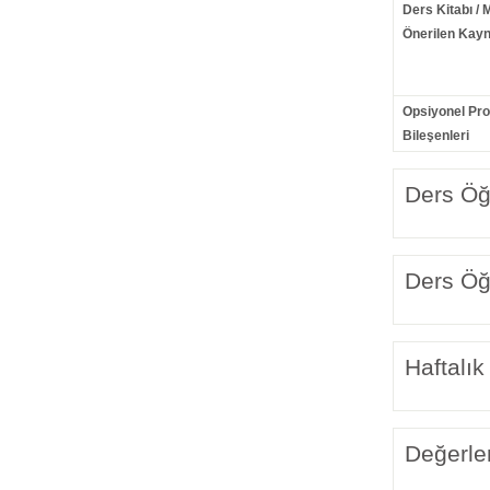
Ders Kitabı / 
Önerilen Kayn
Opsiyonel Pr
Bileşenleri
Ders Öğr
Ders Öğr
Haftalık
Değerle