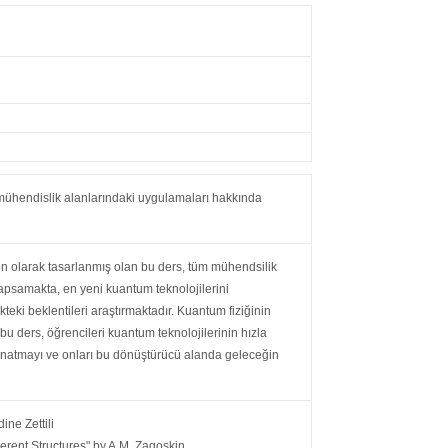
i mühendislik alanlarındaki uygulamaları hakkında
un olarak tasarlanmış olan bu ders, tüm mühendsilik
kapsamakta, en yeni kuantum teknolojilerini
eki beklentileri araştırmaktadır. Kuantum fiziğinin
u ders, öğrencileri kuantum teknolojilerinin hızla
donatmayı ve onları bu dönüştürücü alanda geleceğin
ne Zettili
ent Structures" by A.M. Zagoskin