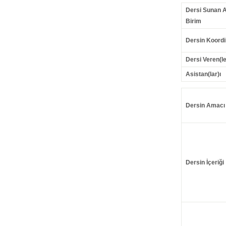
Dersi Sunan 
Birim
Dersin Koordi
Dersi Veren(le
Asistan(lar)ı
Dersin Amacı
Dersin İçeriği