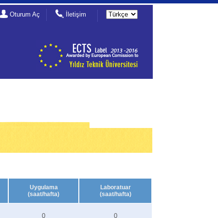
Oturum Aç
İletişim
Uygulama
Laboratuar
(saat/hafta)
(saat/hafta)
0
0