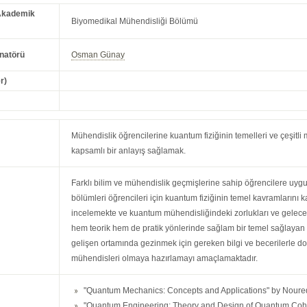
Akademik
Biyomedikal Mühendisliği Bölümü
natörü
Osman Günay
r)
Mühendislik öğrencilerine kuantum fiziğinin temelleri ve çeşitl
kapsamlı bir anlayış sağlamak.
Farklı bilim ve mühendislik geçmişlerine sahip öğrencilere uyg
bölümleri öğrencileri için kuantum fiziğinin temel kavramlarını 
incelemekte ve kuantum mühendisliğindeki zorlukları ve gelecekt
hem teorik hem de pratik yönlerinde sağlam bir temel sağlayan b
gelişen ortamında gezinmek için gereken bilgi ve becerilerle 
mühendisleri olmaya hazırlamayı amaçlamaktadır.
"Quantum Mechanics: Concepts and Applications" by Nouredi
"Quantum Engineering: Theory and Design of Quantum Coher