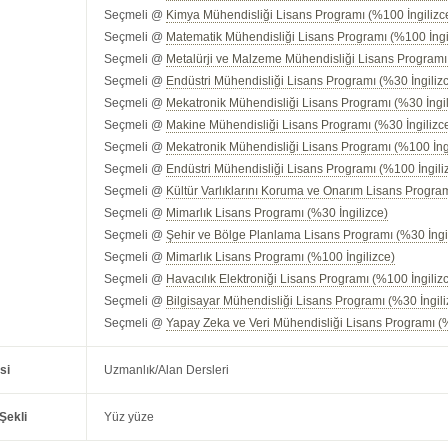
Seçmeli @
Kimya Mühendisliği Lisans Programı (%100 İngilizc
Seçmeli @
Matematik Mühendisliği Lisans Programı (%100 İngi
Seçmeli @
Metalürji ve Malzeme Mühendisliği Lisans Programı
Seçmeli @
Endüstri Mühendisliği Lisans Programı (%30 İngiliz
Seçmeli @
Mekatronik Mühendisliği Lisans Programı (%30 İngil
Seçmeli @
Makine Mühendisliği Lisans Programı (%30 İngilizc
Seçmeli @
Mekatronik Mühendisliği Lisans Programı (%100 İng
Seçmeli @
Endüstri Mühendisliği Lisans Programı (%100 İngili
Seçmeli @
Kültür Varlıklarını Koruma ve Onarım Lisans Progra
Seçmeli @
Mimarlık Lisans Programı (%30 İngilizce)
Seçmeli @
Şehir ve Bölge Planlama Lisans Programı (%30 İngi
Seçmeli @
Mimarlık Lisans Programı (%100 İngilizce)
Seçmeli @
Havacılık Elektroniği Lisans Programı (%100 İngiliz
Seçmeli @
Bilgisayar Mühendisliği Lisans Programı (%30 İngili
Seçmeli @
Yapay Zeka ve Veri Mühendisliği Lisans Programı (%
si
Uzmanlık/Alan Dersleri
Şekli
Yüz yüze