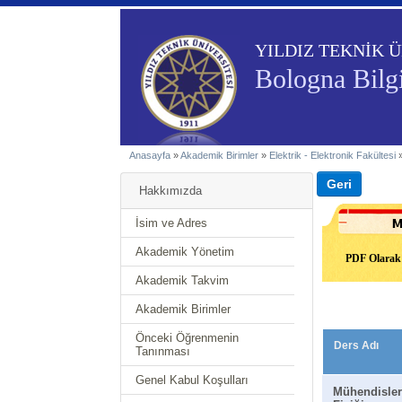
YILDIZ TEKNİK Ü
Bologna Bilgi
Anasayfa
»
Akademik Birimler
»
Elektrik - Elektronik Fakültesi
Hakkımızda
İsim ve Adres
Akademik Yönetim
PDF Olarak 
Akademik Takvim
Akademik Birimler
Önceki Öğrenmenin
Ders Adı
Tanınması
Genel Kabul Koşulları
Mühendisler