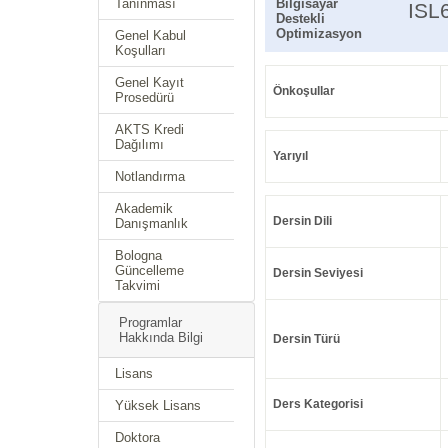
Tanınması
Bilgisayar
ISL
Destekli
Optimizasyon
Genel Kabul
Koşulları
Genel Kayıt
Önkoşullar
Prosedürü
AKTS Kredi
Dağılımı
Yarıyıl
Notlandırma
Akademik
Dersin Dili
Danışmanlık
Bologna
Güncelleme
Dersin Seviyesi
Takvimi
Programlar
Hakkında Bilgi
Dersin Türü
Lisans
Ders Kategorisi
Yüksek Lisans
Doktora