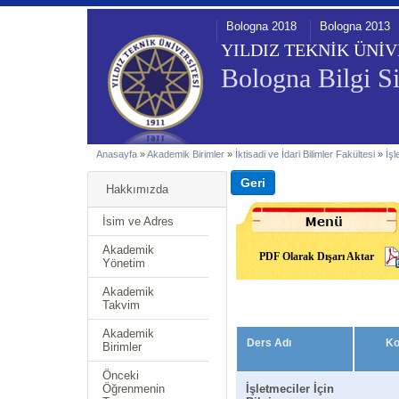
Bologna 2018
Bologna 2013
YILDIZ TEKNİK ÜNİV
Bologna Bilgi Si
Anasayfa
»
Akademik Birimler
»
İktisadi ve İdari Bilimler Fakültesi
»
İş
Hakkımızda
İsim ve Adres
Akademik
PDF Olarak Dışarı Aktar
Yönetim
Akademik
Takvim
Akademik
Ders Adı
K
Birimler
Önceki
Öğrenmenin
İşletmeciler İçin