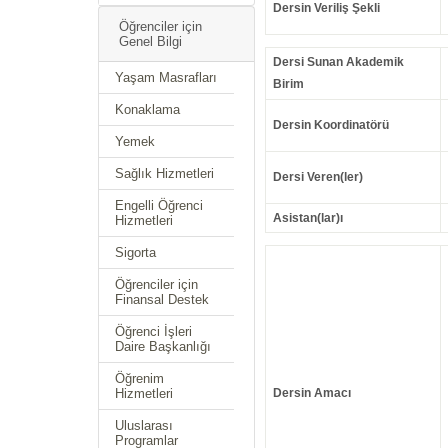
Dersin Veriliş Şekli
Öğrenciler için
Genel Bilgi
Dersi Sunan Akademik
Yaşam Masrafları
Birim
Konaklama
Dersin Koordinatörü
Yemek
Sağlık Hizmetleri
Dersi Veren(ler)
Engelli Öğrenci
Asistan(lar)ı
Hizmetleri
Sigorta
Öğrenciler için
Finansal Destek
Öğrenci İşleri
Daire Başkanlığı
Öğrenim
Hizmetleri
Dersin Amacı
Uluslarası
Programlar