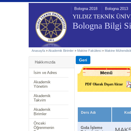
Bologna 2018
Bologna 2013
YILDIZ TEKNİK ÜNİV
Bologna Bilgi Si
Anasayfa
»
Akademik Birimler
»
Makine Fakültesi
»
Makine Mühendisli
Hakkımızda
İsim ve Adres
Akademik
PDF Olarak Dışarı Aktar
Yönetim
Akademik
Takvim
Akademik
Ders Adı
Kod
Birimler
Önceki
Öğrenmenin
Gıda İşleme
MAK5