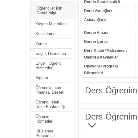
Dersin Koordinatörü
Öğrenciler için
Dersi Veren(ler)
Genel Bilgi
Asistan(lar)ı
Yaşam Masrafları
Dersin Amacı
Konaklama
Dersin İçeriği
Yemek
Ders Kitabı / Malzemesi /
Sağlık Hizmetleri
Önerilen Kaynaklar
Engelli Öğrenci
Opsiyonel Program
Hizmetleri
Bileşenleri
Sigorta
Öğrenciler için
Ders Öğrenim 
Finansal Destek
Öğrenci İşleri
Daire Başkanlığı
Ders Öğrenim 
Öğrenim
Hizmetleri
Uluslarası
Programlar