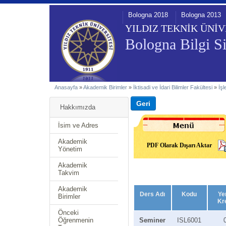
Bologna 2018
Bologna 2013
YILDIZ TEKNİK ÜNİV
Bologna Bilgi Si
Anasayfa
»
Akademik Birimler
»
İktisadi ve İdari Bilimler Fakültesi
»
İş
Hakkımızda
İsim ve Adres
Akademik
PDF Olarak Dışarı Aktar
Yönetim
Akademik
Takvim
Akademik
Ders Adı
Kodu
Ye
Birimler
Kr
Önceki
Öğrenmenin
Seminer
ISL6001