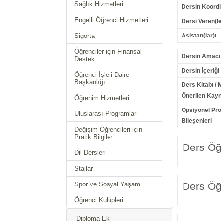
Sağlık Hizmetleri
Dersin Koordi
Engelli Öğrenci Hizmetleri
Dersi Veren(le
Sigorta
Asistan(lar)ı
Öğrenciler için Finansal
Dersin Amacı
Destek
Dersin İçeriği
Öğrenci İşleri Daire
Başkanlığı
Ders Kitabı / 
Önerilen Kayn
Öğrenim Hizmetleri
Opsiyonel Pr
Uluslarası Programlar
Bileşenleri
Değişim Öğrencileri için
Pratik Bilgiler
Ders Öğr
Dil Dersleri
Stajlar
Spor ve Sosyal Yaşam
Ders Öğr
Öğrenci Kulüpleri
Diploma Eki