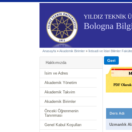
YILDIZ TEKNİK Ü
Bologna Bilgi
Anasayfa
»
Akademik Birimler
»
İktisadi ve İdari Bilimler Fakült
Hakkımızda
İsim ve Adres
Akademik Yönetim
PDF Olarak 
Akademik Takvim
Akademik Birimler
Önceki Öğrenmenin
Ders Adı
Tanınması
Uzmanlık Al
Genel Kabul Koşulları