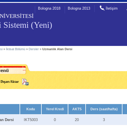
Bologna 2018
Bologna 2013
İletişim
NİVERSİTESİ
 Sistemi (Yeni)
esi
»
İktisat Bölümü
»
Dersler
»
Uzmanlık Alan Dersi
Dışarı Aktar
Kodu
Yerel Kredi
AKTS
Ders (saat/hafta)
an Dersi
IKT5003
0
20
3