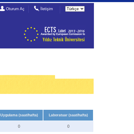
Oturum Aç
İletişim
Uygulama (saat/hafta)
Laboratuar (saat/hafta)
0
0