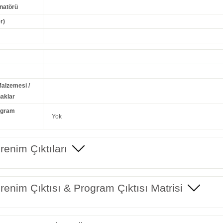
natörü
r)
Malzemesi /
aklar
ogram
Yok
enim Çıktıları
enim Çıktısı & Program Çıktısı Matrisi