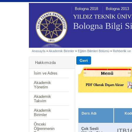
Bologna 2018
Bologna 2013
YILDIZ TEKNİK ÜNİV
Bologna Bilgi Si
Anasayfa
»
Akademik Birimler
»
Eğitim Bilimleri Bölümü
»
Rehberlik ve
Hakkımızda
İsim ve Adres
Akademik
PDF Olarak Dışarı Aktar
Yönetim
Akademik
Takvim
Akademik
Ders Adı
Kod
Birimler
Önceki
Öğrenmenin
Çok Sesli
ITB1