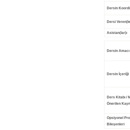
Dersin Koordi
Dersi Veren(le
Asistan(lar)ı
Dersin Amacı
Dersin İçeriği
Ders Kitabı / 
Önerilen Kayn
Opsiyonel Pr
Bileşenleri