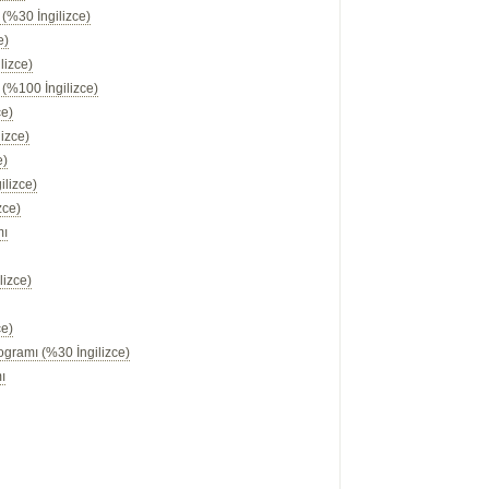
(%30 İngilizce)
e)
lizce)
 (%100 İngilizce)
ce)
izce)
e)
ilizce)
zce)
mı
lizce)
ce)
rogramı (%30 İngilizce)
ı