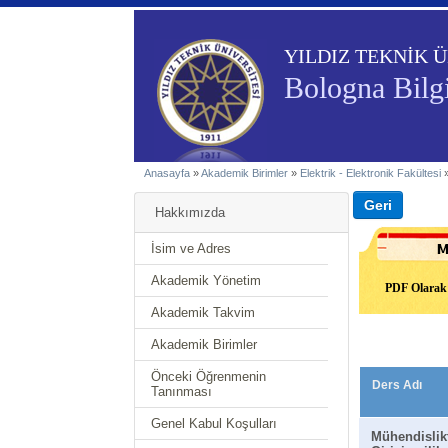
YILDIZ TEKNİK Ü
Bologna Bilgi
Anasayfa
»
Akademik Birimler
»
Elektrik - Elektronik Fakültesi
Hakkımızda
İsim ve Adres
Akademik Yönetim
PDF Olarak 
Akademik Takvim
Akademik Birimler
Önceki Öğrenmenin
Ders Adı
Tanınması
Genel Kabul Koşulları
Mühendislik