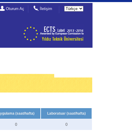
Oturum Aç
İletişim
ygulama (saat/hafta)
Laboratuar (saat/hafta)
0
0