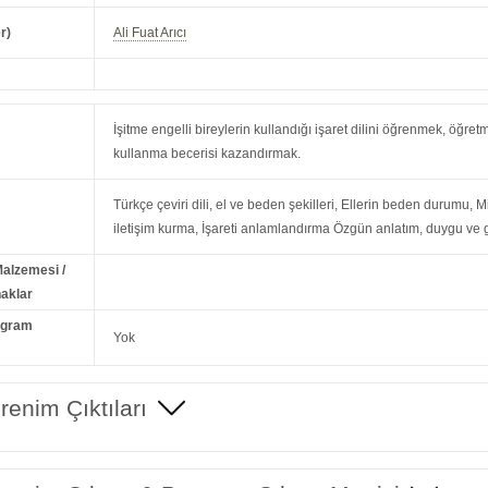
r)
Ali Fuat Arıcı
İşitme engelli bireylerin kullandığı işaret dilini öğrenmek, öğre
kullanma becerisi kazandırmak.
Türkçe çeviri dili, el ve beden şekilleri, Ellerin beden durumu, M
iletişim kurma, İşareti anlamlandırma Özgün anlatım, duygu ve 
Malzemesi /
aklar
ogram
Yok
enim Çıktıları