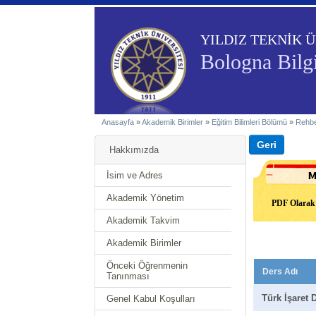
YILDIZ TEKNİK Ü
Bologna Bilgi
Anasayfa
»
Akademik Birimler
»
Eğitim Bilimleri Bölümü
»
Rehbe
Hakkımızda
İsim ve Adres
Akademik Yönetim
PDF Olarak 
Akademik Takvim
Akademik Birimler
Önceki Öğrenmenin
Ders Adı
Tanınması
Türk İşaret D
Genel Kabul Koşulları