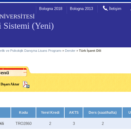
Bologna 2018
Bologna 2013
İletişim
NİVERSİTESİ
 Sistemi (Yeni)
rlik ve Psikolojik Danışma Lisans Programı
»
Dersler
»
Türk İşaret Dili
Dışarı Aktar
Kodu
Yerel Kredi
AKTS
Ders (saat/hafta)
U
ili
TRO2860
2
3
2