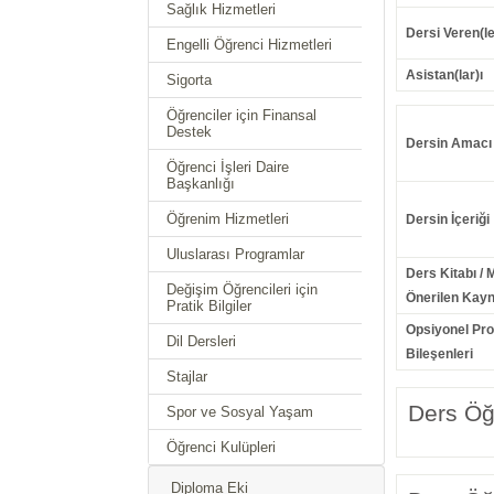
Sağlık Hizmetleri
Dersi Veren(le
Engelli Öğrenci Hizmetleri
Asistan(lar)ı
Sigorta
Öğrenciler için Finansal
Destek
Dersin Amacı
Öğrenci İşleri Daire
Başkanlığı
Öğrenim Hizmetleri
Dersin İçeriği
Uluslarası Programlar
Ders Kitabı / 
Değişim Öğrencileri için
Önerilen Kayn
Pratik Bilgiler
Opsiyonel Pr
Dil Dersleri
Bileşenleri
Stajlar
Ders Öğr
Spor ve Sosyal Yaşam
Öğrenci Kulüpleri
Diploma Eki